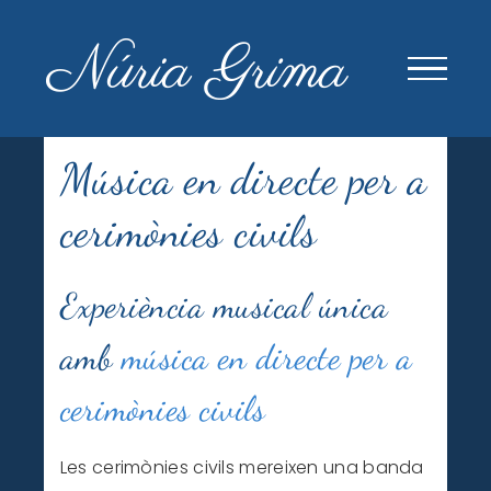
Skip
to
content
Música en directe per a
cerimònies civils
Experiència musical única
amb
música en directe per a
cerimònies civils
Les cerimònies civils mereixen una banda