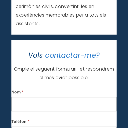
cerimònies civils, convertint-les en
experiències memorables per a tots els
assistents.
Vols
contactar-me?
Omple el següent formulari i et respondrem
el més aviat possible.
Contactar
Nom
*
-
CA
Telèfon
*