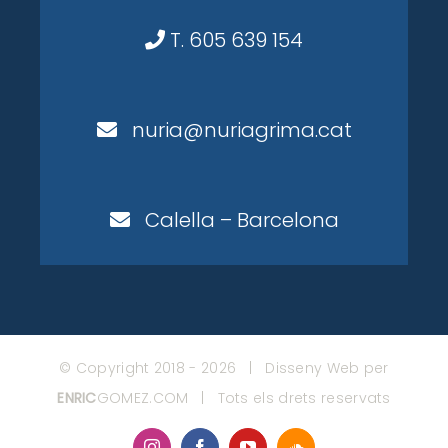
T. 605 639 154
nuria@nuriagrima.cat
Calella – Barcelona
© Copyright 2018 -
2026 | Disseny Web per
ENRIC
GOMEZ.COM
| Tots els drets reservats