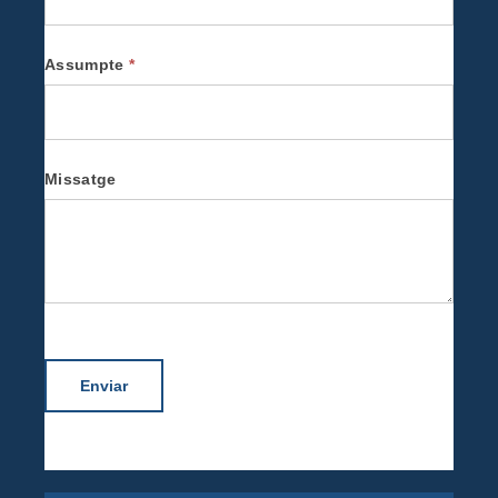
Assumpte
*
Missatge
Enviar