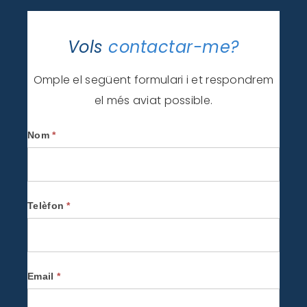
Vols
contactar-me?
Omple el següent formulari i et respondrem
el més aviat possible.
Contactar
Nom
*
-
CA
Telèfon
*
Email
*