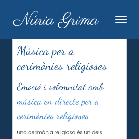
Skip
to
content
Música per a
cerimònies religioses
Emoció i solemnitat amb
música en directe per a
cerimònies religioses
Una cerimònia religiosa és un dels