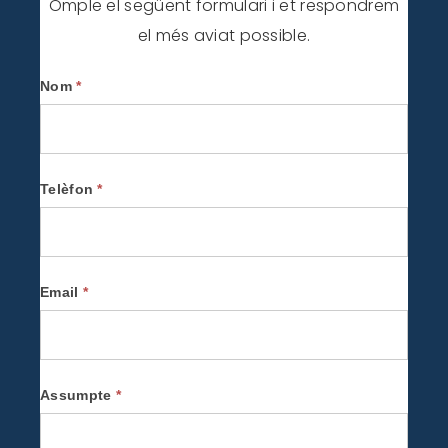
Omple el següent formulari i et respondrem
el més aviat possible.
Contactar
Nom
*
-
CA
Telèfon
*
Email
*
Assumpte
*