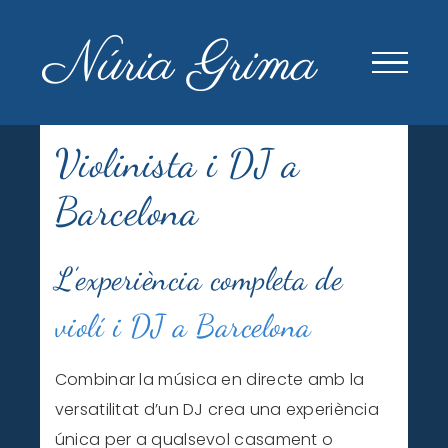
Skip
to
content
Violinista i DJ a
Barcelona
L’experiència completa de
violí i DJ a Barcelona
Combinar la música en directe amb la
versatilitat d’un DJ crea una experiència
única per a qualsevol casament o