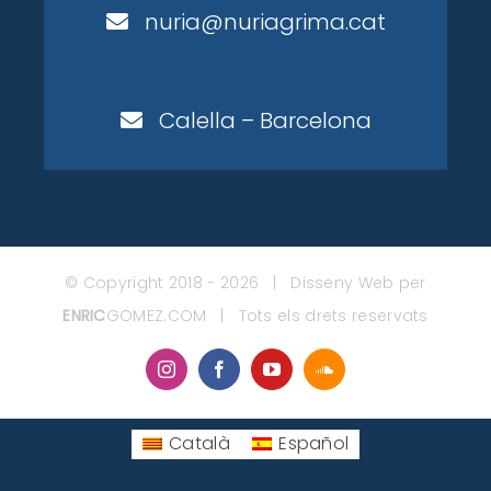
nuria@nuriagrima.cat
Calella – Barcelona
© Copyright 2018 -
2026 | Disseny Web per
ENRIC
GOMEZ.COM
| Tots els drets reservats
Instagram
Facebook
YouTube
SoundCloud
Català
Español